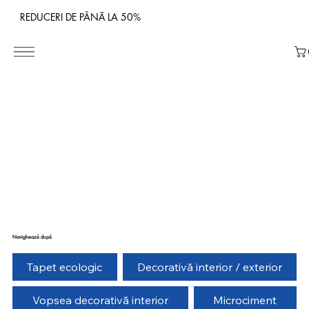
REDUCERI DE PÂNĂ LA 50%
Navighează după
Tapet ecologic
Decorativă interior / exterior
Vopsea decorativă interior
Microciment