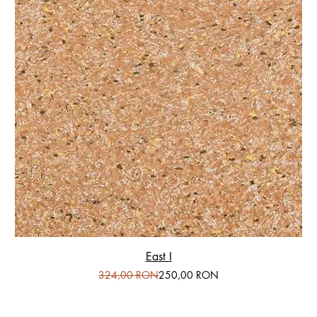
East I
Preț normal
Preț redus
324,00 RON
250,00 RON