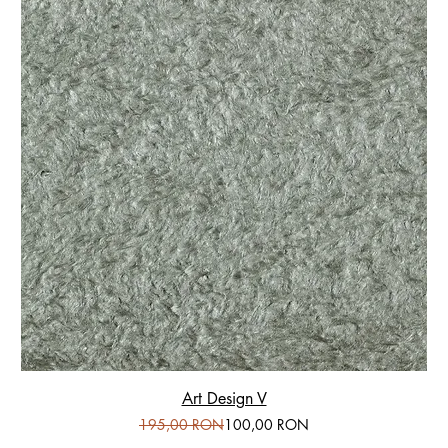
Art Design V
Preț normal
Preț redus
195,00 RON
100,00 RON