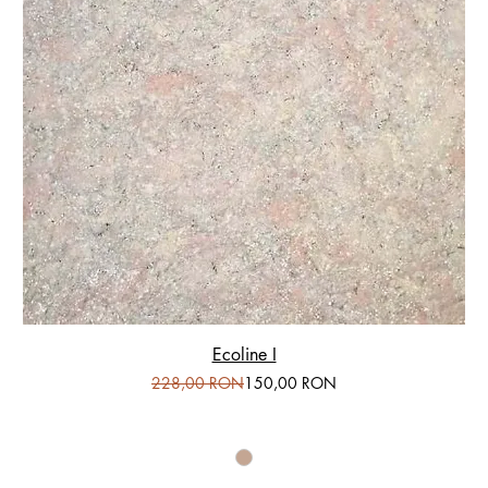
Ecoline I
Preț normal
Preț redus
228,00 RON
150,00 RON