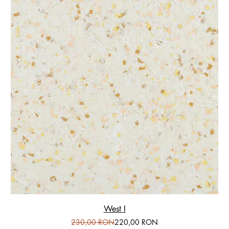
West I
Preț normal
Preț redus
230,00 RON
220,00 RON