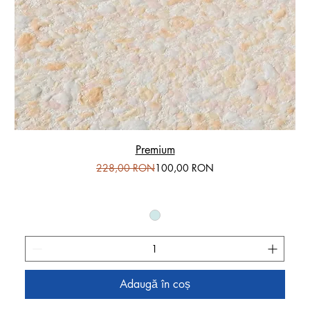
Premium
Preț normal
Preț redus
228,00 RON
100,00 RON
Adaugă în coș