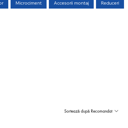
or
Microciment
Accesorii montaj
Reduceri
Sortează după
Recomandat