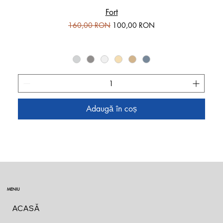
Fort
Preț normal
Preț redus
160,00 RON
100,00 RON
Adaugă în coș
MENIU
ACASĂ