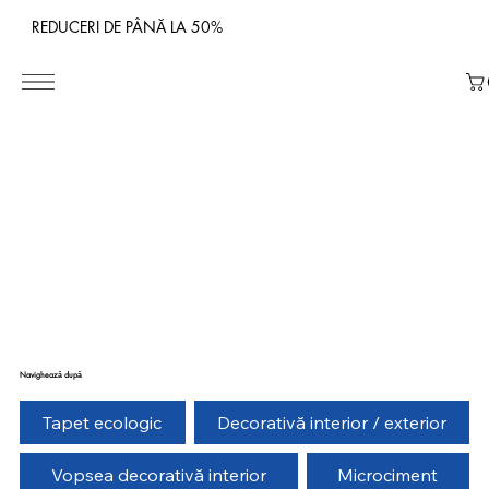
REDUCERI DE PÂNĂ LA 50%
Navighează după
Tapet ecologic
Decorativă interior / exterior
Vopsea decorativă interior
Microciment