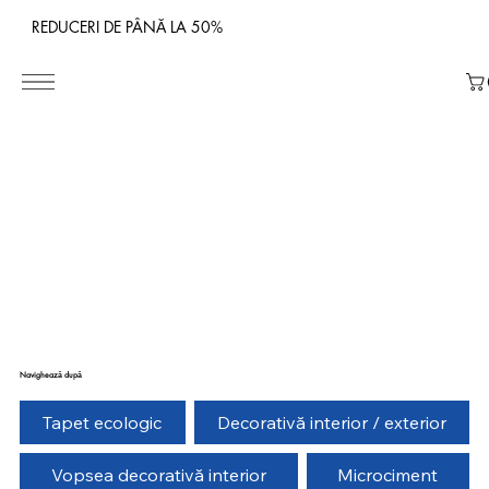
REDUCERI DE PÂNĂ LA 50%
Navighează după
Tapet ecologic
Decorativă interior / exterior
Vopsea decorativă interior
Microciment