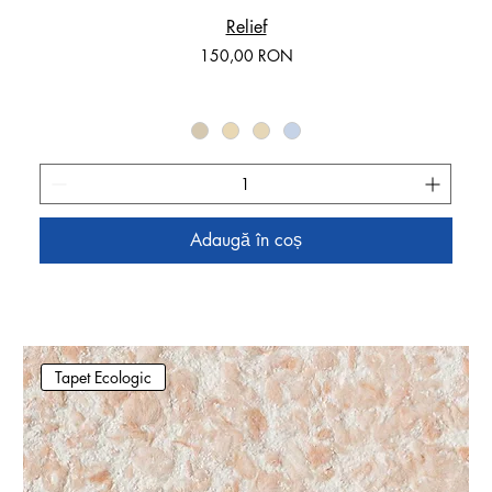
Relief
Preț
150,00 RON
Adaugă în coș
Tapet Ecologic