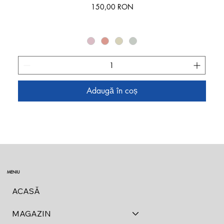
Preț
150,00 RON
Adaugă în coș
MENIU
ACASĂ
MAGAZIN