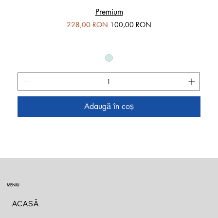
Premium
Preț normal
Preț redus
228,00 RON
100,00 RON
Adaugă în coș
MENIU
ACASĂ