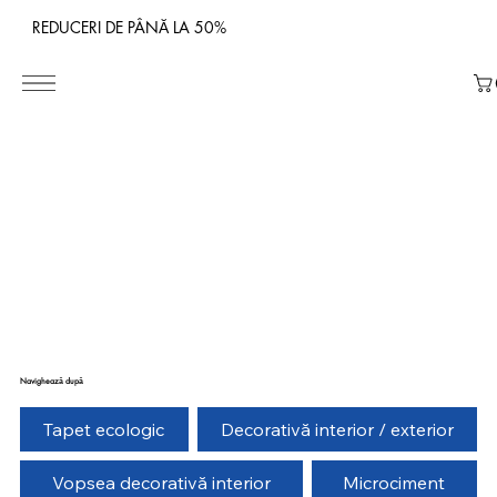
REDUCERI DE PÂNĂ LA 50%
Navighează după
Tapet ecologic
Decorativă interior / exterior
Vopsea decorativă interior
Microciment