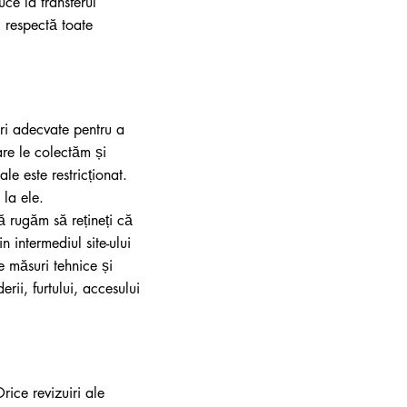
uce la transferul
i respectă toate
uri adecvate pentru a
care le colectăm și
le este restricționat.
 la ele.
ă rugăm să rețineți că
n intermediul site-ului
e măsuri tehnice și
ii, furtului, accesului
rice revizuiri ale