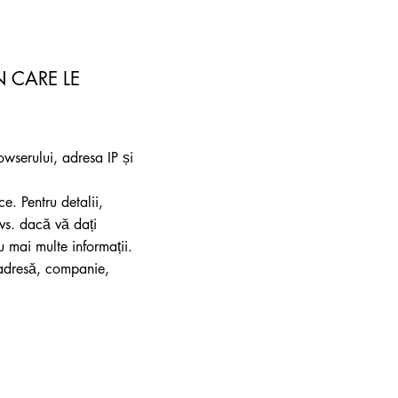
 CARE LE
owserului, adresa IP și
ce. Pentru detalii,
dvs. dacă vă dați
 mai multe informații.
 adresă, companie,