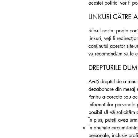
acestei politici vor fi 
LINKURI CĂTRE AL
Site-ul nostru poate con
linkuri, veți fi redirecț
conținutul acestor site-u
vă recomandăm să le ex
DREPTURILE DU
Aveți dreptul de a renu
dezabonare din mesaj sa
Pentru a corecta sau act
informațiilor personale
posibil să vă solicităm
În plus, puteți avea urm
În anumite circumstanțe,
personale, inclusiv prof