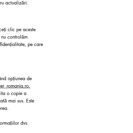
ru actualizări.
ceți clic pe aceste
că nu controlăm
fidențialitate, pe care
zând opțiunea de
ster_romania.ro.
cita o copie a
zată mai sus. Este
erea.
ormațiilor dvs.