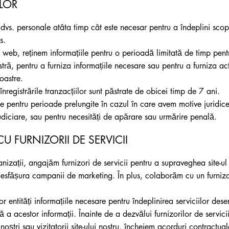
LOR
 dvs. personale atâta timp cât este necesar pentru a îndeplini sco
s.
ului web, reținem informațiile pentru o perioadă limitată de timp pe
tră, pentru a furniza informațiile necesare sau pentru a furniza act
noastre.
 înregistrările tranzacțiilor sunt păstrate de obicei timp de 7 ani.
ate pentru perioade prelungite în cazul în care avem motive juridic
diciare, sau pentru necesități de apărare sau urmărire penală.
 FURNIZORII DE SERVICII
anizații, angajăm furnizori de servicii pentru a supraveghea site-ul
desfășura campanii de marketing. În plus, colaborăm cu un furnizor
r entități informațiile necesare pentru îndeplinirea serviciilor dese
vă a acestor informații. Înainte de a dezvălui furnizorilor de servici
 noștri sau vizitatorii site-ului nostru, încheiem acorduri contractu