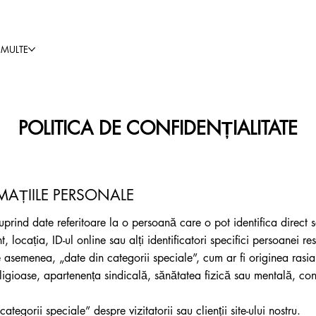
 MULTE
POLITICA DE CONFIDENȚIALITATE
MAȚIILE PERSONALE
uprind date referitoare la o persoană care o pot identifica direct sa
 locația, ID-ul online sau alți identificatori specifici persoanei re
 asemenea, „date din categorii speciale”, cum ar fi originea rasial
religioase, apartenența sindicală, sănătatea fizică sau mentală, c
tegorii speciale” despre vizitatorii sau clienții site-ului nostru.