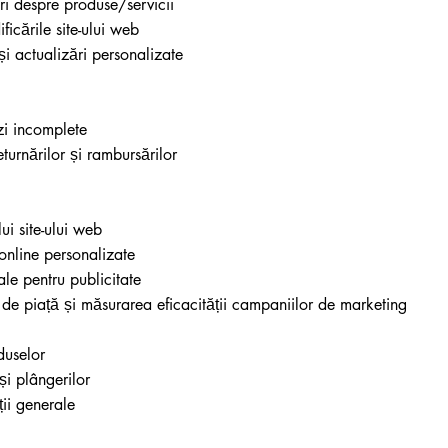
ri despre produse/servicii
icările site-ului web
și actualizări personalizate
zi incomplete
eturnărilor și rambursărilor
ui site-ului web
online personalizate
ale pentru publicitate
 de piață și măsurarea eficacității campaniilor de marketing
duselor
și plângerilor
ții generale