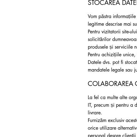
STOCAREA DATE
Vom păstra informațiile
legitime descrise mai su
Pentru vizitatorii site-
solicitărilor dumneavoas
produsele și serviciile 
Pentru achizițiile unice,
Datele dvs. pot fi stoc
mandatele legale sau ju
COLABORAREA CU
La fel ca multe alte org
IT, precum și pentru a 
livrare.
Furnizăm exclusiv acesto
orice utilizare alternati
personal despre clienții