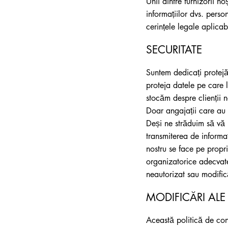
Unii dintre furnizorii n
informațiilor dvs. pers
cerințele legale aplicab
SECURITATE
Suntem dedicați protejăr
proteja datele pe care l
stocăm despre clienții n
Doar angajații care au n
Deși ne străduim să vă p
transmiterea de informaț
nostru se face pe propr
organizatorice adecvate
neautorizat sau modifică
MODIFICĂRI ALE 
Această politică de con