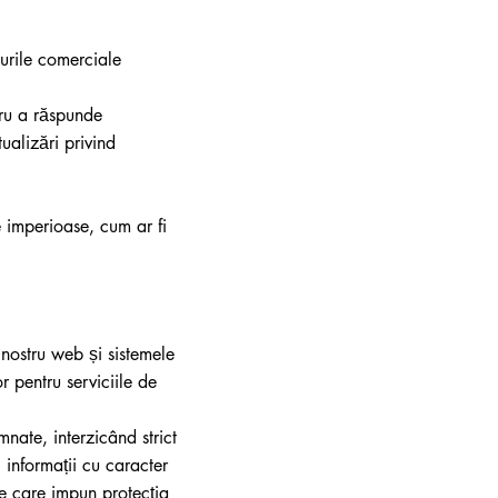
purile comerciale
ntru a răspunde
ualizări privind
e imperioase, cum ar fi
 nostru web și sistemele
 pentru serviciile de
mnate, interzicând strict
i informații cu caracter
ale care impun protecția