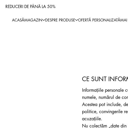
REDUCERI DE PÂNĂ LA 50%
ACASĂ
MAGAZIN
DESPRE PRODUSE
OFERTĂ PERSONALIZATĂ
MAI
CE SUNT INFOR
Informațiile personale c
numele, numărul de cont,
Acestea pot include, de
politice, convingerile 
acuzațiile.
Nu colectăm „date din ca