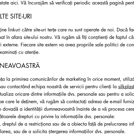
postate aici. Vă încurajăm să verificați periodic această pagină pent
TE SITE-URI
ține linkuri către site-uri terțe care nu sunt operate de noi. Dacă fa
ionat în afara site-ului nostru. Vă rugăm să fiți conștienți de faptul 
ri externe. Fiecare site extern va avea propriile sale politici de con
aminați cu atenție.
MNEAVOASTRĂ
nța la primirea comunicărilor de marketing în orice moment, utili
u contactând echipa noastră de servicii pentru clienți la
silkpla
ualiza oricare dintre informațiile dvs. personale sau pentru a soli
 pe care le deținem, vă rugăm să contactați adresa de e-mail furni
 o dovadă a identității dumneavoastră înainte de a vă procesa cer
ătoarele drepturi cu privire la informațiile dvs. personale:
 dreptul de a restricționa sau de a obiecta față de prelucrarea inf
ilarea, sau de a solicita ștergerea informațiilor dvs. personale.