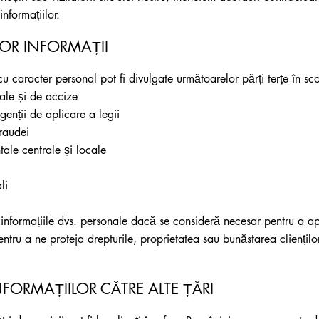
informațiilor.
TOR INFORMAȚII
 caracter personal pot fi divulgate următoarelor părți terțe în sco
male și de accize
agenții de aplicare a legii
fraudei
le centrale și locale
li
 informațiile dvs. personale dacă se consideră necesar pentru a ap
entru a ne proteja drepturile, proprietatea sau bunăstarea clienților
FORMAȚIILOR CĂTRE ALTE ȚĂRI