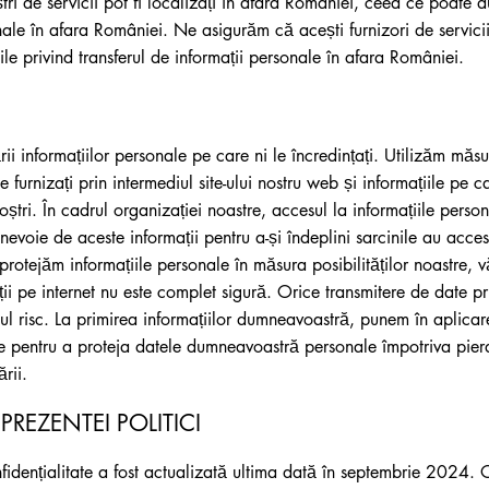
oștri de servicii pot fi localizați în afara României, ceea ce poate d
onale în afara României. Ne asigurăm că acești furnizori de servici
ile privind transferul de informații personale în afara României.
ii informațiilor personale pe care ni le încredințați. Utilizăm măs
e furnizați prin intermediul site-ului nostru web și informațiile pe 
oștri. În cadrul organizației noastre, accesul la informațiile persona
evoie de aceste informații pentru a-și îndeplini sarcinile au acces
rotejăm informațiile personale în măsura posibilităților noastre, v
ii pe internet nu este complet sigură. Orice transmitere de date pri
iul risc. La primirea informațiilor dumneavoastră, punem în aplicar
 pentru a proteja datele dumneavoastră personale împotriva pierder
rii.
PREZENTEI POLITICI
fidențialitate a fost actualizată ultima dată în septembrie 2024. O