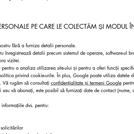
ERSONALE PE CARE LE COLECTĂM ȘI MODUL ÎN
nostru fără a furniza detalii personale.
tru înregistrează detalii precum sistemul de operare, software-ul br
ra vizitei.
ntru a analiza utilizarea site-ului și pentru a oferi funcții specifi
u politica privind cookie-urile. În plus, Google poate utiliza datele 
ru. Vă rugăm să consultați
confidențialitate și termeni Google
pentru
 sau vă abonați, este posibil să furnizați date de contact (nume,
m informațiile dvs. pentru:
olicitărilor