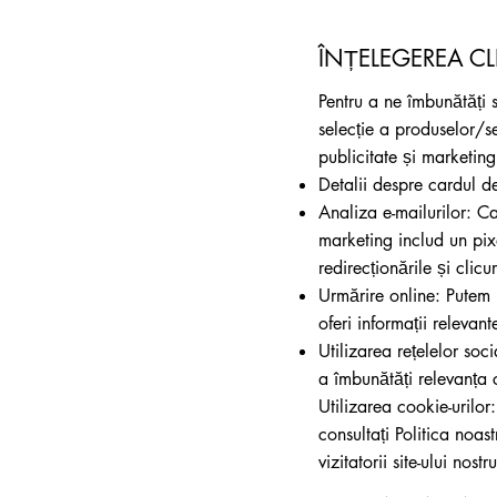
ÎNȚELEGEREA CL
Pentru a ne îmbunătăți 
selecție a produselor/se
publicitate și marketin
Detalii despre cardul d
Analiza e-mailurilor: Ca
marketing includ un pixe
redirecționările și clicur
Urmărire online: Putem 
oferi informații relevan
Utilizarea rețelelor soci
a îmbunătăți relevanța c
Utilizarea cookie-urilor:
consultați Politica noas
vizitatorii site-ului nostru