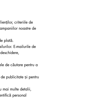
nților, criteriile de
 campaniilor noastre de
de plată.
lurilor. E-mailurile de
 deschidere,
rele de căutare pentru a
e de publicitate și pentru
ru mai multe detalii,
entifică personal