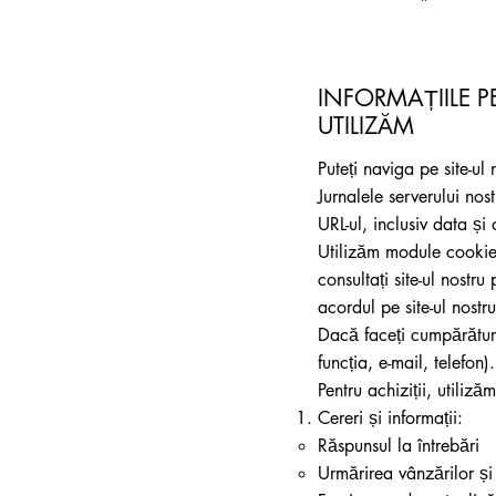
INFORMAȚIILE P
UTILIZĂM
Puteți naviga pe site-ul 
Jurnalele serverului nos
URL-ul, inclusiv data și o
Utilizăm module cookie pe
consultați site-ul nostr
acordul pe site-ul nost
Dacă faceți cumpărături
funcția, e-mail, telefon).
Pentru achiziții, utiliză
Cereri și informații:
Răspunsul la întrebări
Urmărirea vânzărilor și s