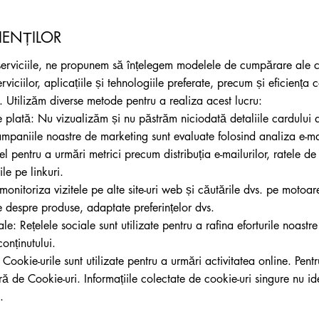
IENȚILOR
serviciile, ne propunem să înțelegem modelele de cumpărare ale clie
rviciilor, aplicațiile și tehnologiile preferate, precum și eficiența
g. Utilizăm diverse metode pentru a realiza acest lucru:
e plată: Nu vizualizăm și nu păstrăm niciodată detaliile cardului 
mpaniile noastre de marketing sunt evaluate folosind analiza e-mai
l pentru a urmări metrici precum distribuția e-mailurilor, ratele de
ile pe linkuri.
monitoriza vizitele pe alte site-uri web și căutările dvs. pe motoa
te despre produse, adaptate preferințelor dvs.
ale: Rețelele sociale sunt utilizate pentru a rafina eforturile noastr
onținutului.
 Cookie-urile sunt utilizate pentru a urmări activitatea online. Pent
tră de Cookie-uri. Informațiile colectate de cookie-uri singure nu id
.