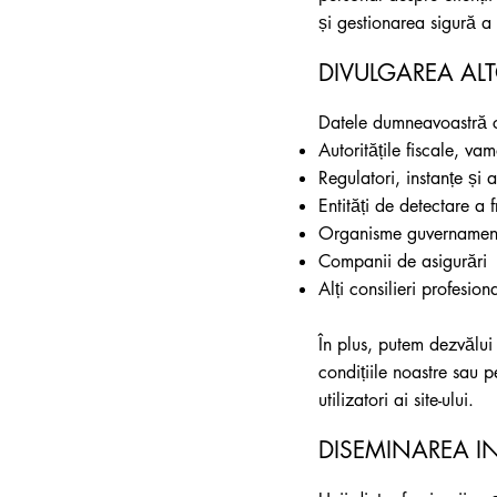
și gestionarea sigură a 
DIVULGAREA AL
Datele dumneavoastră cu
Autoritățile fiscale, va
Regulatori, instanțe și 
Entități de detectare a 
Organisme guvernamenta
Companii de asigurări
Alți consilieri profesiona
În plus, putem dezvălui
condițiile noastre sau p
utilizatori ai site-ului.
DISEMINAREA IN