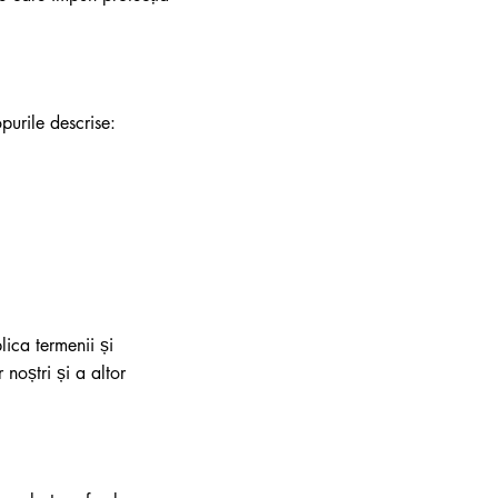
purile descrise:
lica termenii și
 noștri și a altor