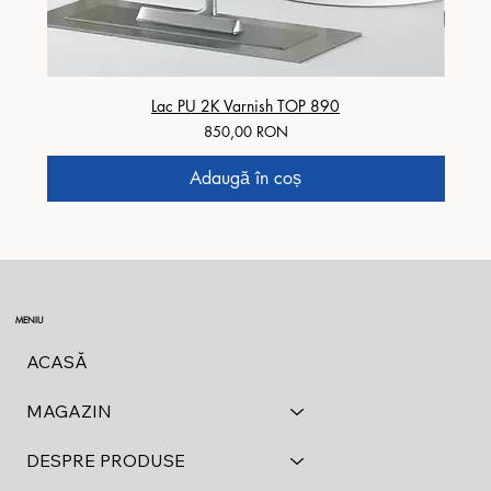
Lac PU 2K Varnish TOP 890
Preț
850,00 RON
Adaugă în coș
MENIU
ACASĂ
MAGAZIN
DESPRE PRODUSE